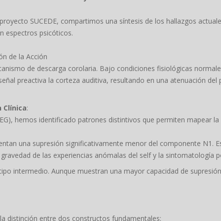
 proyecto SUCEDE, compartimos una síntesis de los hallazgos actuales
n espectros psicóticos.
ón de la Acción
anismo de descarga corolaria. Bajo condiciones fisiológicas normale
 señal preactiva la corteza auditiva, resultando en una atenuación 
 Clínica
:
(EEG), hemos identificado patrones distintivos que permiten mapear la
entan una supresión significativamente menor del componente N1. Es
gravedad de las experiencias anómalas del self y la sintomatología po
tipo intermedio. Aunque muestran una mayor capacidad de supresión 
 la distinción entre dos constructos fundamentales: