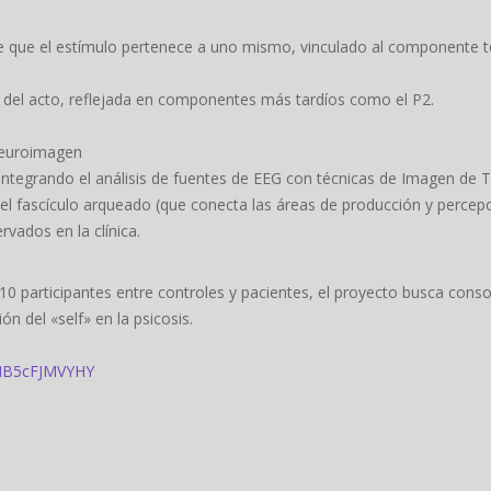
e que el estímulo pertenece a uno mismo, vinculado al componente 
a del acto, reflejada en componentes más tardíos como el P2.
Neuroimagen
integrando el análisis de fuentes de EEG con técnicas de Imagen de Te
 del fascículo arqueado (que conecta las áreas de producción y percep
rvados en la clínica.
0 participantes entre controles y pacientes, el proyecto busca conso
n del «self» en la psicosis.
/MB5cFJMVYHY